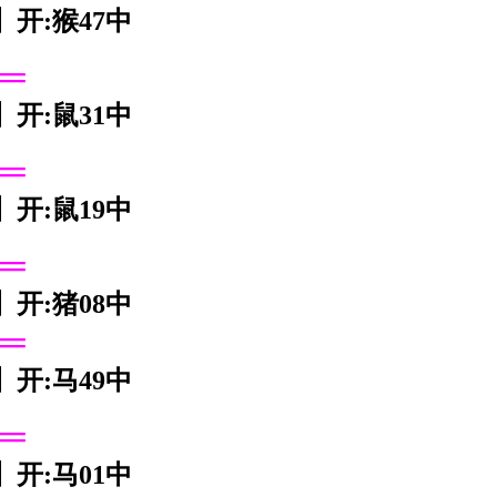
】开:猴47中
═
33】开:鼠31中
═
3】开:鼠19中
═
0】开:猪08中
═
】开:马49中
═
5】开:马01中