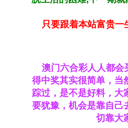
只要跟着本站富贵一
澳门六合彩人人都会
得中奖其实很简单，当
踪过，是不是好料，大
要犹豫，机会是靠自己
切靠大