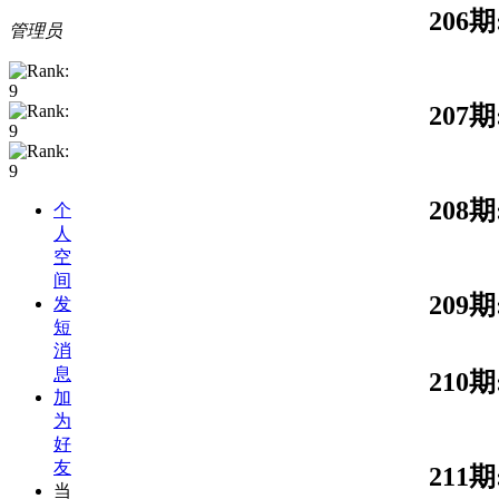
206期
管理员
207期
208期
个
人
空
间
209期
发
短
消
息
210期
加
为
好
友
211期
当