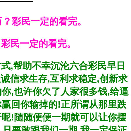
═════
万？彩民一定的看完。
？彩民一定的看完。
,帮助不幸沉沦六合彩民早日
诚信求生存,互利求稳定,创新求
你,也许你欠了人家很多钱,给逼
你赢回你输掉的!正所谓从那里跌
行呢!随随便便一期就可以让你摆
,只要敢跟我们一期,我一定保证