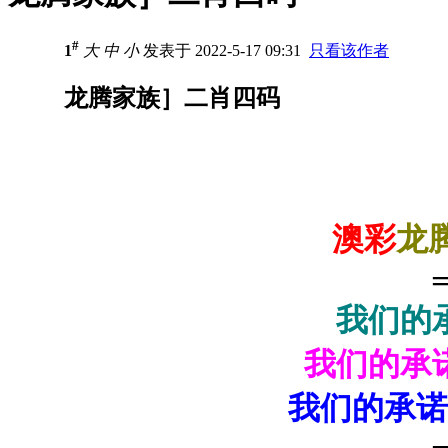
#
1
大
中
小
发表于 2022-5-17 09:31
只看该作者
龙腾家族］二肖四码
澳彩
龙
我们的
我们的承
我们的承诺