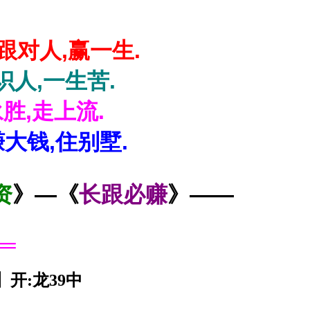
跟对人,赢一生.
识人,一生苦.
胜,走上流.
大钱,住别墅.
资
》—《
长跟必赚
》——
═
45】开:龙39中