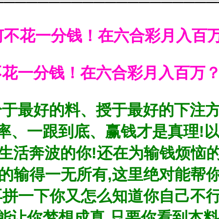
════════════════════
何不花一分钱！在六合彩月入百
不花一分钱！在六合彩月入百万
最好的料、授于最好的下注方式
率、一跟到底、赢钱才是真理!以
为生活奔波的你!还在为输钱烦恼的
的输得一无所有,这里绝对能帮
再拼一下你又怎么知道你自己不
能让你梦想成真,只要你看到本料