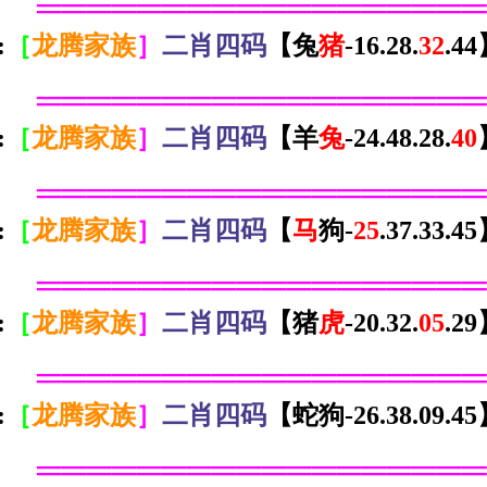
══════════════════
:
［
龙腾家族
］
二肖四码
【兔
猪
-16.28.
32
.4
══════════════════
:
［
龙腾家族
］
二肖四码
【羊
兔
-24.48.28.
40
══════════════════
:
［
龙腾家族
］
二肖四码
【
马
狗-
25
.37.33.
══════════════════
:
［
龙腾家族
］
二肖四码
【猪
虎
-20.32.
05
.2
══════════════════
:
［
龙腾家族
］
二肖四码
【蛇狗-26.38.09.
══════════════════