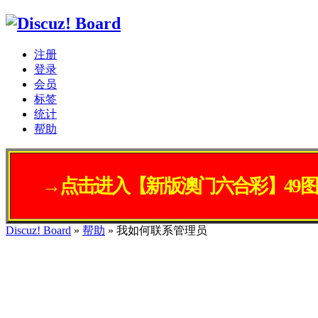
注册
登录
会员
标签
统计
帮助
→点击进入【新版澳门六合彩】49图库
Discuz! Board
»
帮助
» 我如何联系管理员